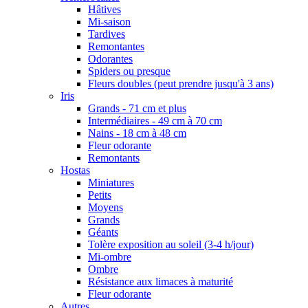
Hâtives
Mi-saison
Tardives
Remontantes
Odorantes
Spiders ou presque
Fleurs doubles (peut prendre jusqu'à 3 ans)
Iris
Grands - 71 cm et plus
Intermédiaires - 49 cm à 70 cm
Nains - 18 cm à 48 cm
Fleur odorante
Remontants
Hostas
Miniatures
Petits
Moyens
Grands
Géants
Tolère exposition au soleil (3-4 h/jour)
Mi-ombre
Ombre
Résistance aux limaces à maturité
Fleur odorante
Autres