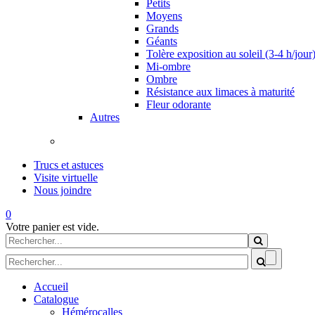
Petits
Moyens
Grands
Géants
Tolère exposition au soleil (3-4 h/jour
Mi-ombre
Ombre
Résistance aux limaces à maturité
Fleur odorante
Autres
Trucs et astuces
Visite virtuelle
Nous joindre
0
Votre panier est vide.
Formulaire de recherche
Rechercher
Formulaire de recherche
Accueil
Catalogue
Hémérocalles