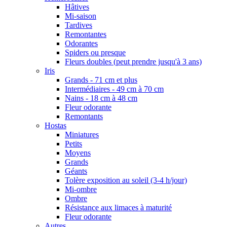
Hâtives
Mi-saison
Tardives
Remontantes
Odorantes
Spiders ou presque
Fleurs doubles (peut prendre jusqu'à 3 ans)
Iris
Grands - 71 cm et plus
Intermédiaires - 49 cm à 70 cm
Nains - 18 cm à 48 cm
Fleur odorante
Remontants
Hostas
Miniatures
Petits
Moyens
Grands
Géants
Tolère exposition au soleil (3-4 h/jour)
Mi-ombre
Ombre
Résistance aux limaces à maturité
Fleur odorante
Autres