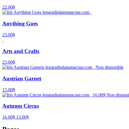
22.00$
Anything Goes
23.00$
Arts and Crafts
23.00$
Non disponible
Austrian Garnet
15.00$
16.00$
Non disponi
Autumn Circus
16.00$
13.00$