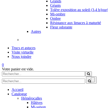
Grands
Géants
Tolère exposition au soleil (3-4 h/jour
Mi-ombre
Ombre
Résistance aux limaces à maturité
Fleur odorante
Autres
Trucs et astuces
Visite virtuelle
Nous joindre
0
Votre panier est vide.
Formulaire de recherche
Rechercher
Formulaire de recherche
Accueil
Catalogue
Hémérocalles
Hâtives
Mi-saison