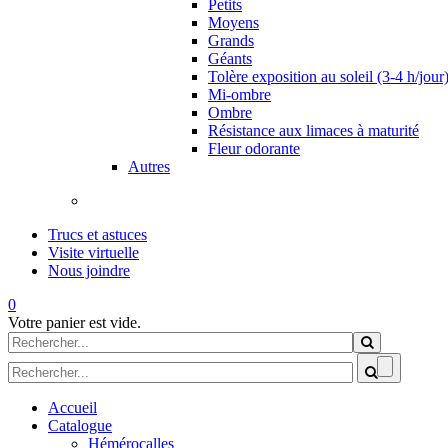
Petits
Moyens
Grands
Géants
Tolère exposition au soleil (3-4 h/jour
Mi-ombre
Ombre
Résistance aux limaces à maturité
Fleur odorante
Autres
Trucs et astuces
Visite virtuelle
Nous joindre
0
Votre panier est vide.
Formulaire de recherche
Rechercher
Formulaire de recherche
Accueil
Catalogue
Hémérocalles