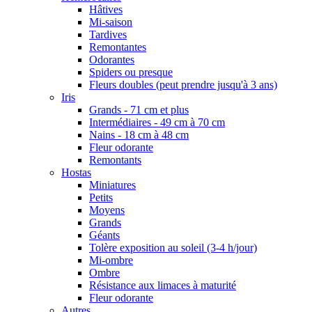
Hâtives
Mi-saison
Tardives
Remontantes
Odorantes
Spiders ou presque
Fleurs doubles (peut prendre jusqu'à 3 ans)
Iris
Grands - 71 cm et plus
Intermédiaires - 49 cm à 70 cm
Nains - 18 cm à 48 cm
Fleur odorante
Remontants
Hostas
Miniatures
Petits
Moyens
Grands
Géants
Tolère exposition au soleil (3-4 h/jour)
Mi-ombre
Ombre
Résistance aux limaces à maturité
Fleur odorante
Autres