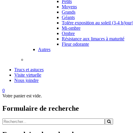
Petits
Moyens
Grands
Géants
Tolère exposition au soleil (3-4 h/jour
Mi-ombre
Ombre
Résistance aux limaces à maturité
Fleur odorante
Autres
Trucs et astuces
Visite virtuelle
Nous joindre
0
Votre panier est vide.
Formulaire de recherche