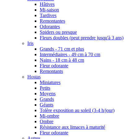
Hâtives
Mi-saison
Tardives
Remontantes
Odorantes
Spiders ou presque
Fleurs doubles (peut prendre jusqu'à 3 ans)
Iris
Grands - 71 cm et plus
Intermédiaires - 49 cm à 70 cm
Nains - 18 cm à 48 cm
Fleur odorante
Remontants
Hostas
Miniatures
Petits
Moyens
Grands
Géants
Tolère exposition au soleil (3-4 h/jour)
Mi-ombre
Ombre
Résistance aux limaces à maturité
Fleur odorante
Autres