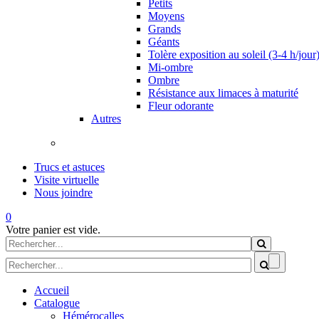
Petits
Moyens
Grands
Géants
Tolère exposition au soleil (3-4 h/jour
Mi-ombre
Ombre
Résistance aux limaces à maturité
Fleur odorante
Autres
Trucs et astuces
Visite virtuelle
Nous joindre
0
Votre panier est vide.
Formulaire de recherche
Rechercher
Formulaire de recherche
Accueil
Catalogue
Hémérocalles