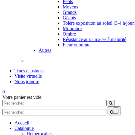
Petits
Moyens
Grands
Géants
Tolère exposition au soleil (3-4 h/jour
Mi-ombre
Ombre
Résistance aux limaces à maturité
Fleur odorante
Autres
Trucs et astuces
Visite virtuelle
Nous joindre
0
Votre panier est vide.
Formulaire de recherche
Rechercher
Formulaire de recherche
Accueil
Catalogue
Hémérocalles