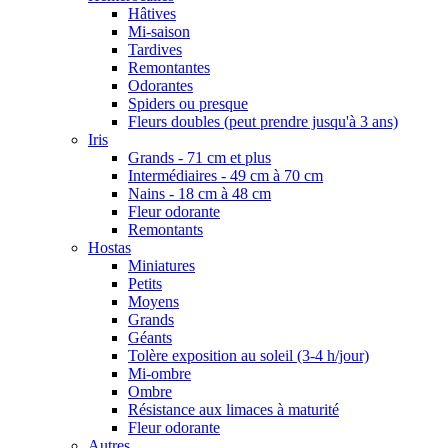
Hâtives
Mi-saison
Tardives
Remontantes
Odorantes
Spiders ou presque
Fleurs doubles (peut prendre jusqu'à 3 ans)
Iris
Grands - 71 cm et plus
Intermédiaires - 49 cm à 70 cm
Nains - 18 cm à 48 cm
Fleur odorante
Remontants
Hostas
Miniatures
Petits
Moyens
Grands
Géants
Tolère exposition au soleil (3-4 h/jour)
Mi-ombre
Ombre
Résistance aux limaces à maturité
Fleur odorante
Autres