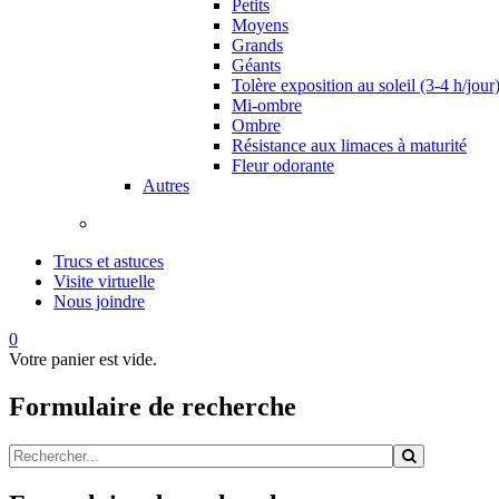
Petits
Moyens
Grands
Géants
Tolère exposition au soleil (3-4 h/jour
Mi-ombre
Ombre
Résistance aux limaces à maturité
Fleur odorante
Autres
Trucs et astuces
Visite virtuelle
Nous joindre
0
Votre panier est vide.
Formulaire de recherche