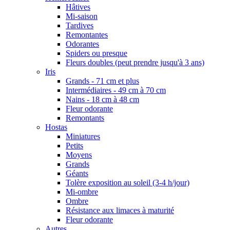
Hâtives
Mi-saison
Tardives
Remontantes
Odorantes
Spiders ou presque
Fleurs doubles (peut prendre jusqu'à 3 ans)
Iris
Grands - 71 cm et plus
Intermédiaires - 49 cm à 70 cm
Nains - 18 cm à 48 cm
Fleur odorante
Remontants
Hostas
Miniatures
Petits
Moyens
Grands
Géants
Tolère exposition au soleil (3-4 h/jour)
Mi-ombre
Ombre
Résistance aux limaces à maturité
Fleur odorante
Autres