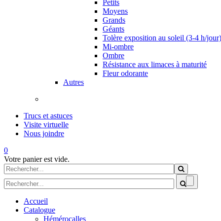
Petits
Moyens
Grands
Géants
Tolère exposition au soleil (3-4 h/jour
Mi-ombre
Ombre
Résistance aux limaces à maturité
Fleur odorante
Autres
Trucs et astuces
Visite virtuelle
Nous joindre
0
Votre panier est vide.
Formulaire de recherche
Rechercher
Formulaire de recherche
Accueil
Catalogue
Hémérocalles